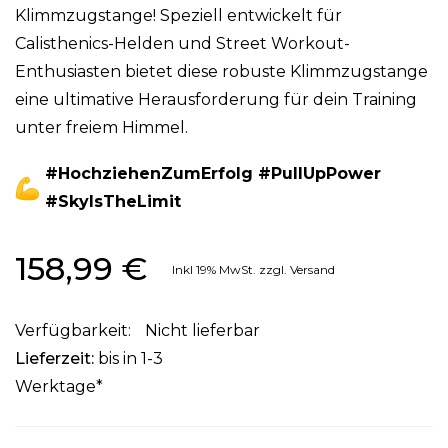
Klimmzugstange! Speziell entwickelt für
Calisthenics-Helden und Street Workout-
Enthusiasten bietet diese robuste Klimmzugstange
eine ultimative Herausforderung für dein Training
unter freiem Himmel.
#HochziehenZumErfolg #PullUpPower
#SkyIsTheLimit
158,99 €
Inkl 19%
MwSt. zzgl. Versand
Nicht lieferbar
Lieferzeit:
bis in 1-3
Werktage*