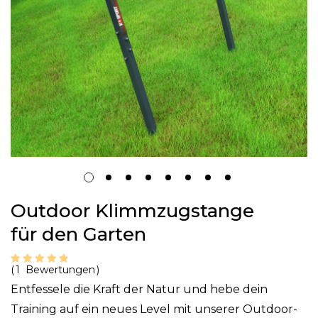
Zum
Outdoor Klimmzugstange
Anfang
für den Garten
der
Bildgalerie
Bewertung:
1
Bewertungen
springen
Entfessele die Kraft der Natur und hebe dein
Training auf ein neues Level mit unserer Outdoor-