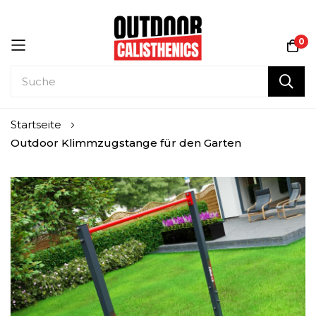
0
Zum
Startseite
Inhalt
Outdoor Klimmzugstange für den Garten
springen
Zum
Ende
der
Bildgalerie
springen