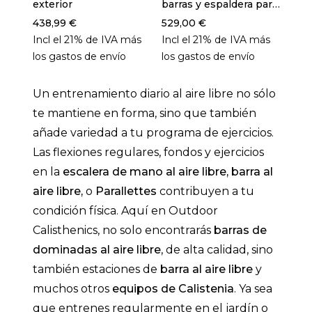
exterior
barras y espaldera para
cali
entrenar al aire libre
entr
438,99 €
529,00 €
648
con 
más
Incl el 21%
de IVA más
Incl el 21%
de IVA más
Incl
esca
los gastos de envío
los gastos de envío
los 
Un entrenamiento diario al aire libre no sólo
te mantiene en forma, sino que también
añade variedad a tu programa de ejercicios.
Las flexiones regulares, fondos y ejercicios
en la
escalera de mano al aire libre, barra al
aire libre,
o
Parallettes
contribuyen a tu
condición física. Aquí en Outdoor
Calisthenics, no solo encontrarás
barras de
dominadas al aire libre
, de alta calidad, sino
también estaciones de
barra al aire libre
y
muchos otros
equipos de Calistenia
. Ya sea
que entrenes regularmente en el jardín o