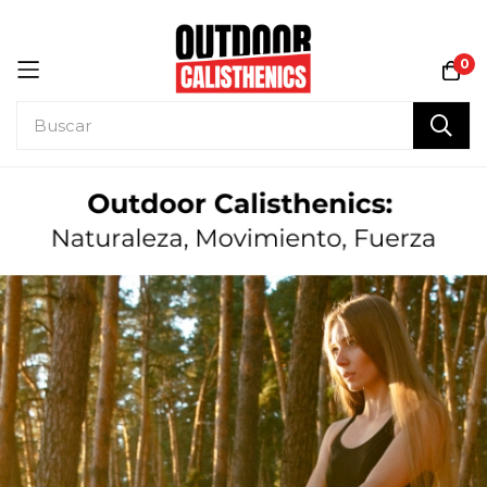
0
Ir
al
contenido