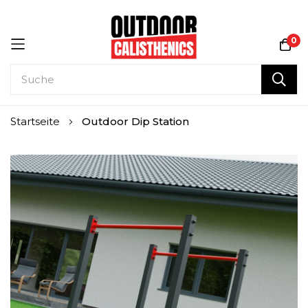
0
Zum
Startseite
Outdoor Dip Station
Inhalt
springen
Zum
Ende
der
Bildgalerie
springen